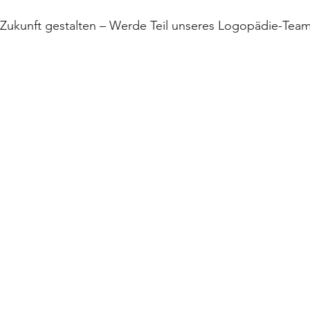
Zukunft gestalten –
Werde Teil unseres Logopädie-Tea
tseite
Über uns
Leistungen
Praxis